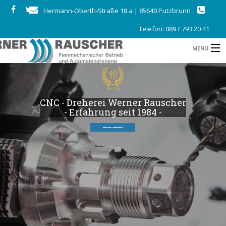
Hermann-Oberth-Straße 18 a | 85640 Putzbrunn
Telefon: 089 / 793 20 41
MENU
Startseite
Maschinen
CNC - Dreherei Werner Rauscher
- Erfahrung seit 1984 -
Muster
mehr zum Unternehmen
Unternehmen
Jobs
Kontakt